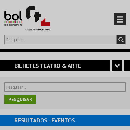
Olá,
iniciar sessão
PT
0
CARRINHO
BILHETES TEATRO & ARTE
EVENTOS
CARTÕES
PRODUTOS
RESULTADOS
- EVENTOS