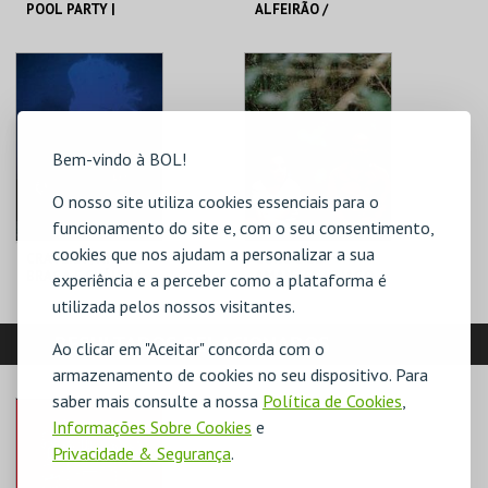
POOL PARTY |
ALFEIRÃO /
TEATRO DO
PROJETO CASA
ELÉCTRICO
CINETEATRO
CINETEATRO
LOULETANO
LOULETANO
MAIS INFO
MAIS INFO
Bem-vindo à BOL!
COMPRAR
COMPRAR
O nosso site utiliza cookies essenciais para o
funcionamento do site e, com o seu consentimento,
cookies que nos ajudam a personalizar a sua
CRATERA | ANDRÉ
CORO DOS
BRAGA E CLÁUDIA
AMANTES | TIAGO
experiência e a perceber como a plataforma é
FIGUEIREDO / CRL –
RODRIGUES /
utilizada pelos nossos visitantes.
CENTRAL ELÉTRICA
CLÁUDIA GAIOLAS
E TÓNAN QUITO
CINETEATRO
CINETEATRO
RESULTADOS RELACIONADOS
LOULETANO
LOULETANO
Ao clicar em "Aceitar" concorda com o
armazenamento de cookies no seu dispositivo. Para
MAIS INFO
MAIS INFO
saber mais consulte a nossa
Política de Cookies
,
Informações Sobre Cookies
e
COMPRAR
COMPRAR
Privacidade & Segurança
.