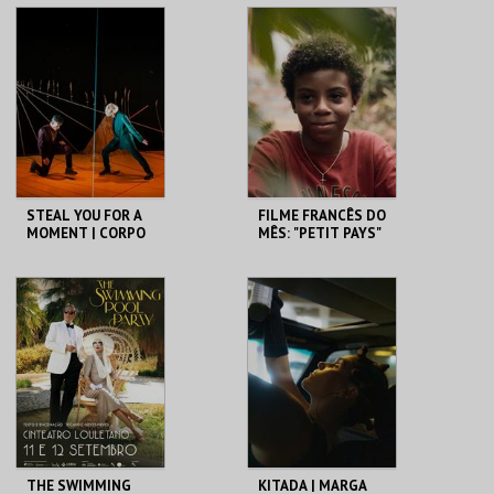
STEAL YOU FOR A
FILME FRANCÊS DO
MOMENT | CORPO
MÊS: "PETIT PAYS"
DE HOJE {9.ª
(2020), DE ERIC
EDIÇÃO 2026}
BARBIER
CINETEATRO
SOLAR DA MÚSICA
LOULETANO
NOVA
MAIS INFO
MAIS INFO
COMPRAR
COMPRAR
THE SWIMMING
KITADA | MARGA